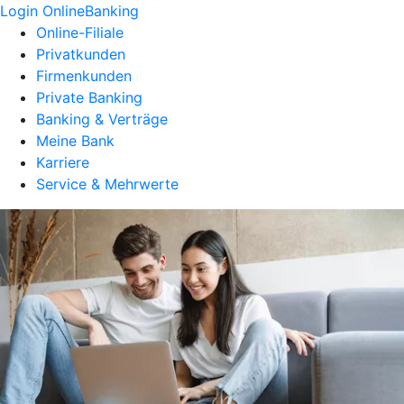
Login OnlineBanking
Online-Filiale
Privatkunden
Firmenkunden
Private Banking
Banking & Verträge
Meine Bank
Karriere
Service & Mehrwerte