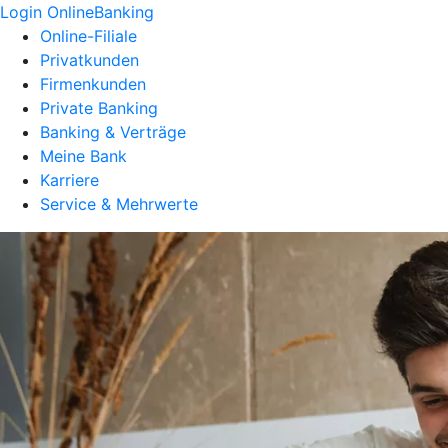
Login OnlineBanking
Online-Filiale
Privatkunden
Firmenkunden
Private Banking
Banking & Verträge
Meine Bank
Karriere
Service & Mehrwerte